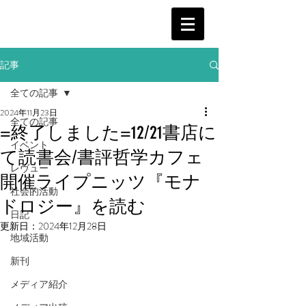
記事
全ての記事
2024年11月23日
全ての記事
=終了しました=12/21書店に
イベント
て読書会/書評哲学カフェ
レヴュー
開催ライプニッツ『モナ
社会的活動
ドロジー』を読む
日記
更新日：
2024年12月28日
地域活動
新刊
メディア紹介