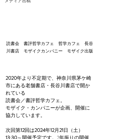
メディア出稿
読書会　書評哲学カフェ　哲学カフェ　長谷
川書店　モザイクカンパニー　モザイク出版
2020
年より不定期で、神奈川県茅ケ崎
市にある老舗書店・長谷川書店で開か
れている
読書会／書評哲学カフェ。
モザイク・カンパニーが企画、開催に
協力しています。
次回第
12
回は
2024
年
12
月
21
日（土）
13:30
～開催予定です。2年振りの開催