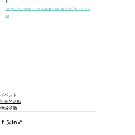
⇩
https://cafesociete.wixsite.com/cafe/post/_ha
se
イベント
社会的活動
地域活動