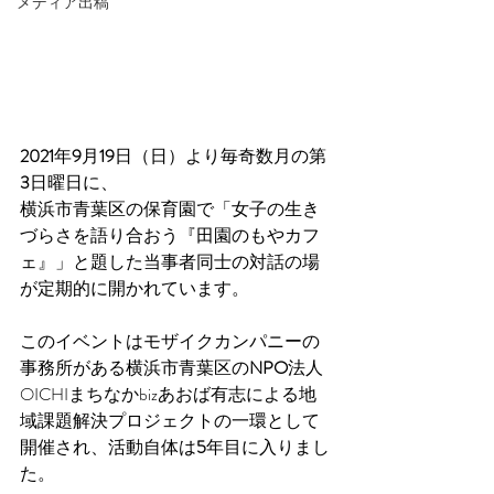
メディア出稿
2021
年
9
月
19
日（日）より毎奇数月の第
3
日曜日に、
横浜市青葉区の保育園で「女子の生き
づらさを語り合おう『田園のもやカフ
ェ』」と題した当事者同士の対話の場
が定期的に開かれています。
このイベントはモザイクカンパニーの
事務所がある横浜市青葉区の
NPO
法人
OICHIまちなかbizあおば有志による地
域課題解決プロジェクトの一環として
開催され、活動自体は
5
年目に入りまし
た。