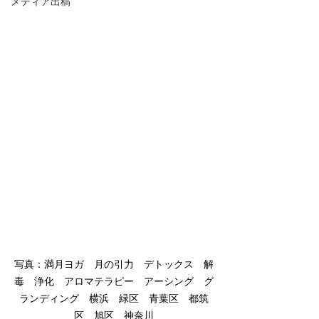
メディア出稿
写真：満月ヨガ　月の引力　デトックス　解
毒　浄化　アロマテラピー　アーシング　グ
ランディング　横浜　緑区　青葉区　都筑
区　旭区　神奈川