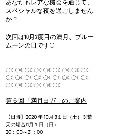
あなたもレアな機会を通じて、
スペシャルな夜を過ごしません
か？
次回は10月2度目の満月、
ブルー
ムーンの日です🌕
〇☾〇☾〇☾
〇☾〇☾〇☾〇☾〇☾〇☾
〇☾〇☾〇☾〇☾〇☾〇☾〇☾〇☾〇☾
〇☾〇☾〇☾〇☾〇☾〇☾
第５回「満月ヨガ」のご案内
【日時】
2020
 年
 10月 3
１日（土）※荒
天の場合
11
月１日（日）
20：00～21：00