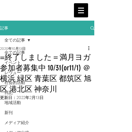
記事
全ての記事
2020年10月13日
全ての記事
=終了しました＝満月ヨガ
イベント
参加者募集中 10/31(or11/1) ＠
レヴュー
横浜 緑区 青葉区 都筑区 旭
社会的活動
区 港北区 神奈川
日記
更新日：
2022年2月13日
地域活動
新刊
メディア紹介