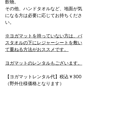
飲物。
その他、ハンドタオルなど、地面が気
になる方は必要に応じてお持ちくださ
い。
※ヨガマットを持っていない方は、バ
スタオルの下にレジャーシートを敷い
て重ねる方法がおススメです。
ヨガマットのレンタルもございます。
【ヨガマットレンタル代】税込￥
300 
（野外仕様価格となります）
【
インストラクター
】：
Kei
 （ヨガ講師
＆アロマテラピスト）
☾プロフィール
https://aoba-
onjaku.com/profile/