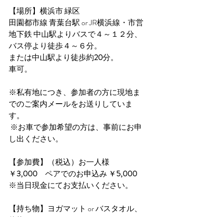
【場所】横浜市 緑区
田園都市線 青葉台駅 or JR横浜線・市営
地下鉄 中山駅よりバスで４～１２分、
バス停より徒歩４～６分。
または中山駅より徒歩約
20
分。
車可。
※私有地につき、参加者の方に現地ま
でのご案内メールをお送りしていま
す。
 ※お車で参加希望の方は、事前にお申
し出ください。
【
参加費
】（税込）お一人様 
￥
3,000　
ペアでのお申込み ￥
5,000 
※当日現金にてお支払いください。
【持ち物】ヨガマット or バスタオル、