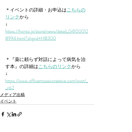
＊イベントの詳細・お申込は
こちらの
リンク
から
↓
https://honto.jp/store/news/detail_04100012
8994.html?shgcd=HB300
＊『薬に頼らず対話によって病気を治
す本』の詳細は
こちらのリンク
から
↓
https://www.officemosaiccreative.com/post/_
_nb2
メディア出稿
イベント