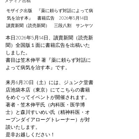
メディア出稿
モザイク出版　『薬に頼らず対話によって病
気を治す本』　書籍広告　2026年5月14日　
讀賣新聞（読売新聞）　三段八割　サンヤツ
本日2026年5月14日、讀賣新聞（読売新
聞）全国版１面に書籍広告を出稿いた
しました。
書目は笠木伸平 著『薬に頼らず対話に
よって病気を治す本』です。
来月6月20日（土）には、ジュンク堂書
店池袋本店（東京）にてこちらの書籍
をめぐってイベントが開催されます。
著者・笠木伸平氏（内科医・医学博
士）と森川すいめい氏（精神科医・オ
ープンダイアローグトレーナー）が対
談いたします。
是非お越しください！