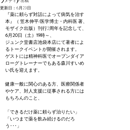
メディア出稿
更新日：
6月23日
『薬に頼らず対話によって病気を治す
本』（ 笠木伸平/医学博士・内科医 著、
モザイク出版）刊行2周年を記念して、
6
月
20
日（土）
19
時～、
ジュンク堂書店池袋本店にて著者によ
るトークイベントが開催されます。
ゲストには精神科医でオープンダイア
ローグトレーナーでもある森川すいめ
い氏を迎えます。
健康一般に関心のある方、医療関係者
やケア、対人支援に従事される方には
もちろんのこと、
「できるだけ薬に頼らず治りたい」
「いつまで薬を飲み続けるのだろ
う･･･」