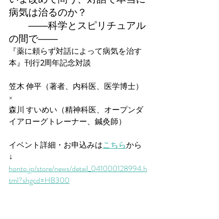
病気は治るのか？
　　――科学とスピリチュアル
の間で――
『薬に頼らず対話によって病気を治す
本』刊行
2
周年記念対談
笠木 伸平（著者、内科医、医学博士）
×
森川 すいめい（精神科医、オープンダ
イアローグトレーナー、鍼灸師）
イベント詳細・お申込みは
こちら
から
↓
honto.jp/store/news/detail_041000128994.h
tml?shgcd=HB300