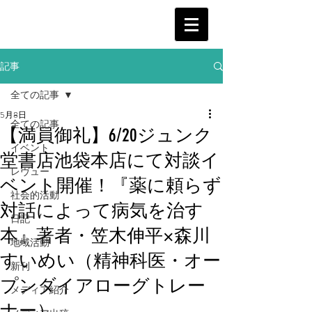
記事
全ての記事
5月8日
全ての記事
【満員御礼】6/20ジュンク
イベント
堂書店池袋本店にて対談イ
レヴュー
ベント開催！『薬に頼らず
社会的活動
対話によって病気を治す
日記
本』著者・笠木伸平×森川
地域活動
すいめい（精神科医・オー
新刊
プンダイアローグトレー
メディア紹介
ナー）