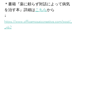
＊書籍『薬に頼らず対話によって病気
を治す本』詳細は
こちら
から
↓
https://www.officemosaiccreative.com/post/_
_nb2