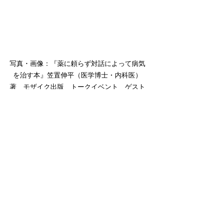
写真・画像：『薬に頼らず対話によって病気
を治す本』笠置伸平（医学博士・内科医）
著　モザイク出版　トークイベント　ゲスト
＝森川すいめい　＠ジュンク堂書店池袋本店
イベント
関連記事
すべて表示